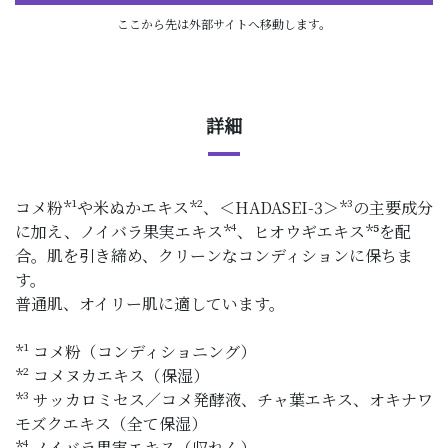
ここから先は外部サイトへ移動します。
詳細
コメ粉*¹や米ぬかエキス*²、＜HADASEI-3＞*³の主要成分
に加え、ノイバラ果実エキス*⁴、ヒオウギエキス*⁵を配
合。肌を引き締め、クリーンなコンディションに保ちま
す。
普通肌、オイリー肌に適しています。
*¹ コメ粉（コンディショニング）
*² コメヌカエキス（保湿）
*³ サッカロミセス／コメ発酵液、チャ葉エキス、オキナワ
モズクエキス（全て保湿）
*⁴ ノイバラ果実エキス（収れん）