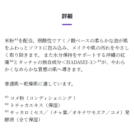
詳細
米粉*¹を配合。弱酸性でアミノ酸ベースの柔らかな泡が肌
をふわっとソフトに包み込み、メイクや肌の汚れをやさし
く取り除きます。 また水分保持をサポートする沖縄の紅
藻*²とタッチャの独自成分＜HADASEI-3＞*³が、やわら
かくなめらかな質感の肌へ導きます。
普通肌～乾燥肌に適しています。
*¹ コメ粉（コンディショニング ）
*² トチャカエキス（保湿）
*³ サッカロミセス／（チャ葉／オキナワモズク／コメ）発
酵液（全て保湿）